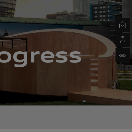
Newsletter
myAudi.com
rogress
www.audi.it