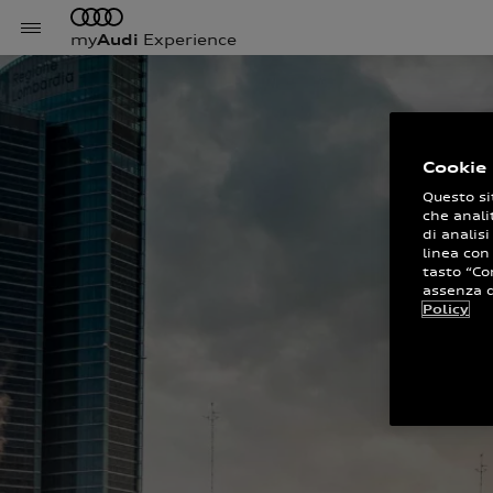
my
Audi
Experience
Cookie 
Questo si
che anali
di analisi
linea con
tasto “Co
assenza di
Policy