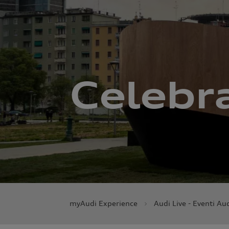
Celebr
myAudi Experience
Audi Live - Eventi Au