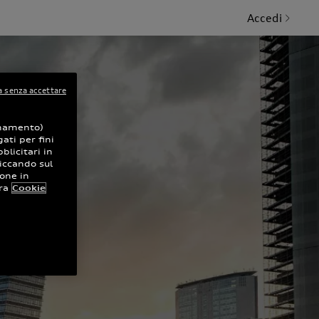
Accedi
 senza accettare
ionamento)
ati per fini
blicitari in
iccando sul
ione in
ra
Cookie