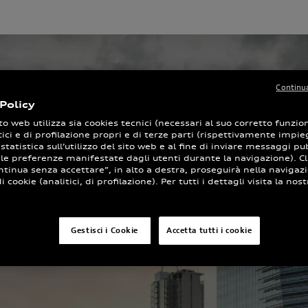
Continua
Policy
to web utilizza sia cookies tecnici (necessari al suo corretto funz
tici e di profilazione propri e di terze parti (rispettivamente impieg
 statistica sull’utilizzo del sito web e al fine di inviare messaggi pub
 le preferenze manifestate dagli utenti durante la navigazione). Cl
ntinua senza accettare”, in alto a destra, proseguirà nella navigaz
 cookie (analitici, di profilazione). Per tutti i dettagli visita la nost
Gestisci i Cookie
Accetta tutti i cookie