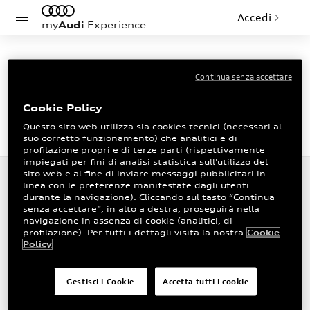
Accedi
my
Audi
Experience
Cookie policy
Continua senza accettare
Cookie Policy
Questo sito web utilizza sia cookies tecnici (necessari al
suo corretto funzionamento) che analitici e di
profilazione propri e di terze parti (rispettivamente
impiegati per fini di analisi statistica sull’utilizzo del
sito web e al fine di inviare messaggi pubblicitari in
Premesse
linea con le preferenze manifestate dagli utenti
durante la navigazione). Cliccando sul tasto “Continua
senza accettare”, in alto a destra, proseguirà nella
La presente Cookie Policy (di seguito anche “Policy”)
navigazione in assenza di cookie (analitici, di
ha lo scopo di descrivere le modalità di gestione del
profilazione). Per tutti i dettagli visita la nostra
Cookie
Policy
sito attualmente reperibile all’indirizzo
https://www.myaudi.it
con riferimento all’impiego
Gestisci i Cookie
Accetta tutti i cookie
dei Cookies o marcatori (di seguito anche “Cookies”)
impiegati.