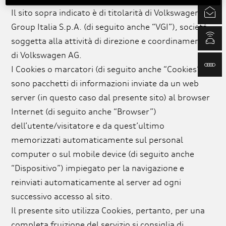
Il sito sopra indicato è di titolarità di Volkswagen
Newsletter
Group Italia S.p.A. (di seguito anche “VGI”), società
myAudi.com
soggetta alla attività di direzione e coordinamento
di Volkswagen AG.
www.audi.it
I Cookies o marcatori (di seguito anche “Cookies”)
sono pacchetti di informazioni inviate da un web
server (in questo caso dal presente sito) al browser
Internet (di seguito anche “Browser”)
dell’utente/visitatore e da quest’ultimo
memorizzati automaticamente sul personal
computer o sul mobile device (di seguito anche
“Dispositivo”) impiegato per la navigazione e
reinviati automaticamente al server ad ogni
successivo accesso al sito.
Il presente sito utilizza Cookies, pertanto, per una
completa fruizione del servizio si consiglia di