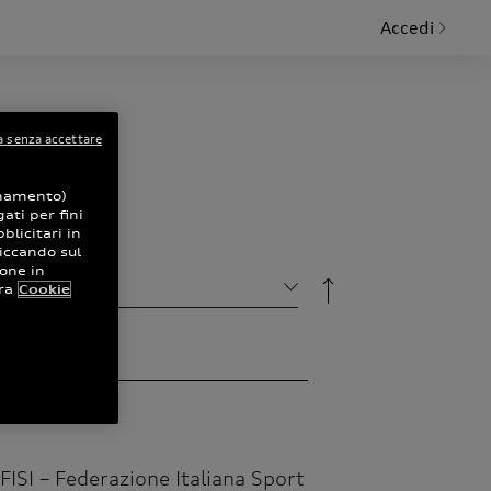
Accedi
 senza accettare
ionamento)
ati per fini
blicitari in
iccando sul
namento
ione in
ra
Cookie
FISI – Federazione Italiana Sport