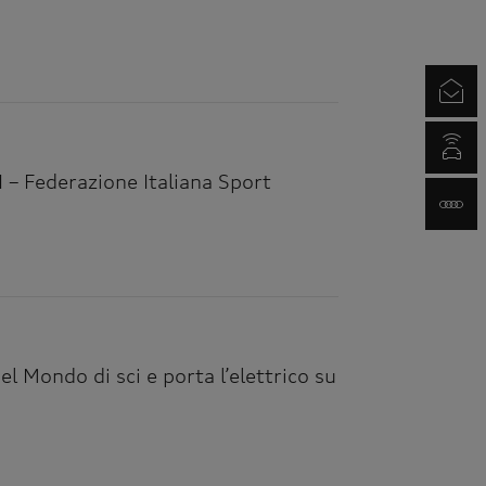
Newsletter
myAudi.com
SI – Federazione Italiana Sport
www.audi.it
l Mondo di sci e porta l’elettrico su