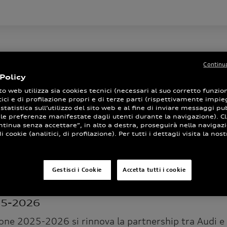
h
Continua
Policy
to web utilizza sia cookies tecnici (necessari al suo corretto funz
tici e di profilazione propri e di terze parti (rispettivamente impieg
 statistica sull’utilizzo del sito web e al fine di inviare messaggi pub
 le preferenze manifestate dagli utenti durante la navigazione). Cl
Ordi
ntinua senza accettare”, in alto a destra, proseguirà nella navigaz
 cookie (analitici, di profilazione). Per tutti i dettagli visita la nost
Gestisci i Cookie
Accetta tutti i cookie
25-2026
one 2025-2026 si rinnova la partnership tra Audi e 