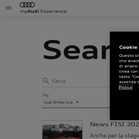
my
Audi
Experience
Searc
Cookie 
Questo si
che anali
di analisi
linea con
tasto “Co
Cerca
assenza di
Policy
Tag
Audi Winter Live
News FISI 20
Anche per la stagi