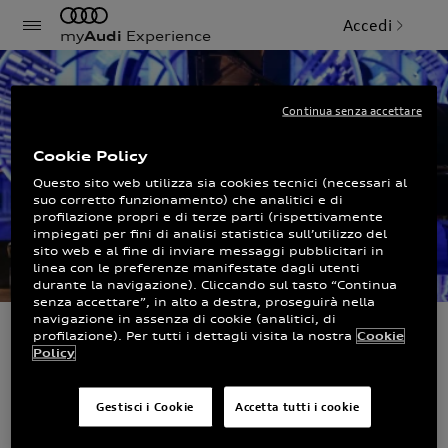
Accedi
my
Audi
Experience
Continua senza accettare
Cookie Policy
Questo sito web utilizza sia cookies tecnici (necessari al
suo corretto funzionamento) che analitici e di
profilazione propri e di terze parti (rispettivamente
impiegati per fini di analisi statistica sull’utilizzo del
sito web e al fine di inviare messaggi pubblicitari in
linea con le preferenze manifestate dagli utenti
durante la navigazione). Cliccando sul tasto “Continua
senza accettare”, in alto a destra, proseguirà nella
navigazione in assenza di cookie (analitici, di
profilazione). Per tutti i dettagli visita la nostra
Cookie
Ludovico Einaudi in
Policy
Tour con Audi e-
Gestisci i Cookie
Accetta tutti i cookie
tron.