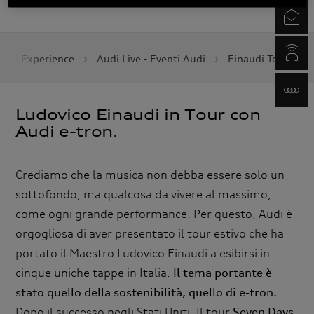
Newsletter
myAudi.com
udi Experience
Audi Live - Eventi Audi
Einaudi Tour 201
www.audi.it
Ludovico Einaudi in Tour con
Audi e-tron.
Crediamo che la musica non debba essere solo un
sottofondo, ma qualcosa da vivere al massimo,
come ogni grande performance. Per questo, Audi è
orgogliosa di aver presentato il tour estivo che ha
portato il Maestro Ludovico Einaudi a esibirsi in
cinque uniche tappe in Italia.
Il tema portante è
stato quello della sostenibilità, quello di e-tron.
Dopo il successo negli Stati Uniti, Il tour
Seven Days