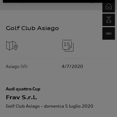
di quattro cup 2020
Frav S.r.l. - Golf Club Asiago - Asiago (VI
Newsletter
myAudi.com
www.audi.it
Asiago (VI)
4/7/2020
Audi quattro Cup
Frav S.r.l.
Golf Club Asiago – domenica 5 luglio 2020