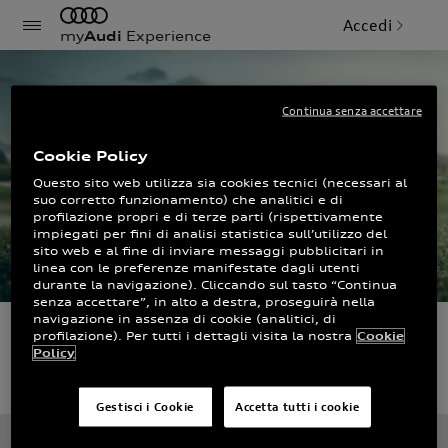
Accedi
my
Audi
Experience
Continua senza accettare
Cookie Policy
Questo sito web utilizza sia cookies tecnici (necessari al
suo corretto funzionamento) che analitici e di
profilazione propri e di terze parti (rispettivamente
impiegati per fini di analisi statistica sull’utilizzo del
sito web e al fine di inviare messaggi pubblicitari in
linea con le preferenze manifestate dagli utenti
durante la navigazione). Cliccando sul tasto “Continua
senza accettare”, in alto a destra, proseguirà nella
navigazione in assenza di cookie (analitici, di
profilazione). Per tutti i dettagli visita la nostra
Cookie
Frav S.r.l. - Vicenza
Policy
Gestisci i Cookie
Accetta tutti i cookie