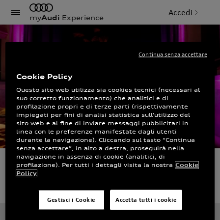
Accedi
my
Audi
Experience
Continua senza accettare
Cookie Policy
Questo sito web utilizza sia cookies tecnici (necessari al
suo corretto funzionamento) che analitici e di
profilazione propri e di terze parti (rispettivamente
impiegati per fini di analisi statistica sull’utilizzo del
sito web e al fine di inviare messaggi pubblicitari in
linea con le preferenze manifestate dagli utenti
durante la navigazione). Cliccando sul tasto “Continua
senza accettare”, in alto a destra, proseguirà nella
navigazione in assenza di cookie (analitici, di
profilazione). Per tutti i dettagli visita la nostra
Cookie
Next Gen
Policy
Gestisci i Cookie
Accetta tutti i cookie