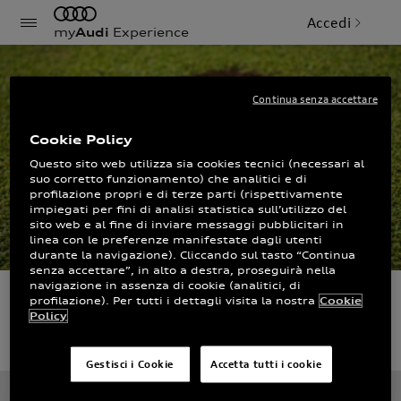
Accedi
my
Audi
Experience
Continua senza accettare
Cookie Policy
Questo sito web utilizza sia cookies tecnici (necessari al
suo corretto funzionamento) che analitici e di
profilazione propri e di terze parti (rispettivamente
impiegati per fini di analisi statistica sull’utilizzo del
sito web e al fine di inviare messaggi pubblicitari in
linea con le preferenze manifestate dagli utenti
durante la navigazione). Cliccando sul tasto “Continua
senza accettare”, in alto a destra, proseguirà nella
navigazione in assenza di cookie (analitici, di
profilazione). Per tutti i dettagli visita la nostra
Cookie
Audi quattro cup.
Policy
Gestisci i Cookie
Accetta tutti i cookie