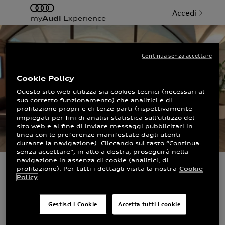
Accedi
my
Audi
Experience
Continua senza accettare
Cookie Policy
Questo sito web utilizza sia cookies tecnici (necessari al
suo corretto funzionamento) che analitici e di
profilazione propri e di terze parti (rispettivamente
impiegati per fini di analisi statistica sull’utilizzo del
sito web e al fine di inviare messaggi pubblicitari in
linea con le preferenze manifestate dagli utenti
durante la navigazione). Cliccando sul tasto “Continua
senza accettare”, in alto a destra, proseguirà nella
navigazione in assenza di cookie (analitici, di
profilazione). Per tutti i dettagli visita la nostra
Cookie
Saottini Auto S.p.A.
Policy
- Padova
Gestisci i Cookie
Accetta tutti i cookie