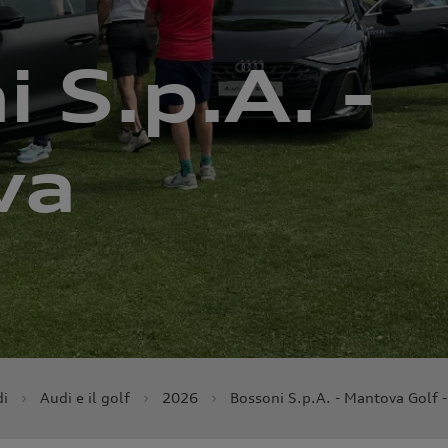
 S.p.A. -
va
di
Audi e il golf
2026
Bossoni S.p.A. - Mantova Golf