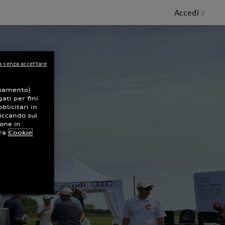
Accedi
 senza accettare
ionamento)
ati per fini
blicitari in
iccando sul
ione in
ra
Cookie