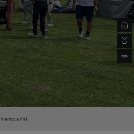
Newsletter
myAudi.com
www.audi.it
 - Mantova MN