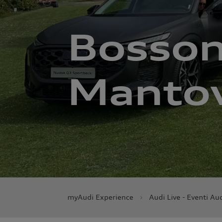
Bossoni
Manto
myAudi Experience
Audi Live - Eventi Au