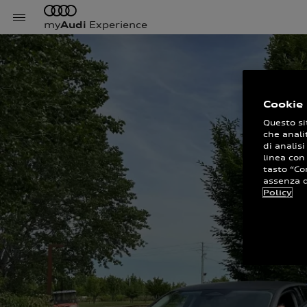
my
Audi
Experience
Cookie 
Questo si
che anali
di analisi
linea con
tasto “Co
assenza di
Policy