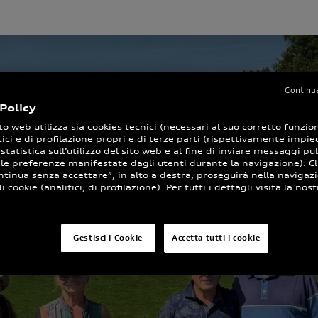
Continua
Policy
to web utilizza sia cookies tecnici (necessari al suo corretto funz
tici e di profilazione propri e di terze parti (rispettivamente impieg
 statistica sull’utilizzo del sito web e al fine di inviare messaggi pub
 le preferenze manifestate dagli utenti durante la navigazione). Cl
ntinua senza accettare”, in alto a destra, proseguirà nella navigaz
 cookie (analitici, di profilazione). Per tutti i dettagli visita la nost
Gestisci i Cookie
Accetta tutti i cookie