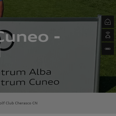
Newsletter
Cuneo -
myAudi.com
N
www.audi.it
olf Club Cherasco CN