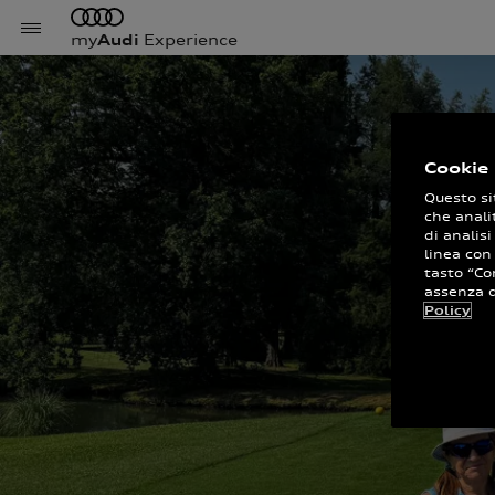
my
Audi
Experience
Cookie 
Questo si
che anali
di analisi
linea con
tasto “Co
assenza di
Policy