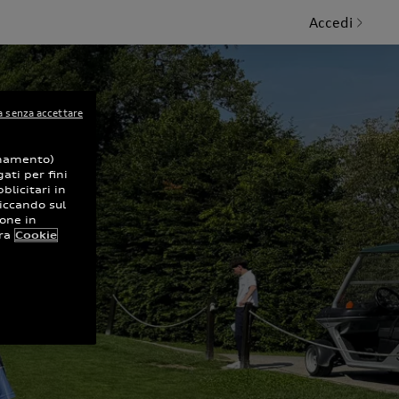
Accedi
 senza accettare
ionamento)
ati per fini
blicitari in
iccando sul
ione in
ra
Cookie