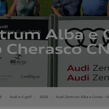
trum Alba e 
b Cherasco C
di
Audi e il golf
2026
Audi Zentrum Alba e Cuneo - G