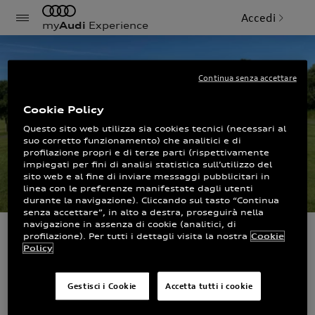
Accedi
my
Audi
Experience
Continua senza accettare
Cookie Policy
Questo sito web utilizza sia cookies tecnici (necessari al
suo corretto funzionamento) che analitici e di
profilazione propri e di terze parti (rispettivamente
impiegati per fini di analisi statistica sull’utilizzo del
sito web e al fine di inviare messaggi pubblicitari in
linea con le preferenze manifestate dagli utenti
durante la navigazione). Cliccando sul tasto “Continua
senza accettare”, in alto a destra, proseguirà nella
navigazione in assenza di cookie (analitici, di
profilazione). Per tutti i dettagli visita la nostra
Cookie
Saottini Auto S.p.A.
Policy
- Calvagese della
Gestisci i Cookie
Accetta tutti i cookie
Riviera BS