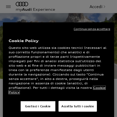
Accedi
my
Audi
Experience
Continua senza accettare
Cookie Policy
Questo sito web utilizza sia cookies tecnici (necessari al
suo corretto funzionamento) che analitici e di
profilazione propri e di terze parti (rispettivamente
impiegati per fini di analisi statistica sull’utilizzo del
sito web e al fine di inviare messaggi pubblicitari in
linea con le preferenze manifestate dagli utenti
durante la navigazione). Cliccando sul tasto “Continua
senza accettare”, in alto a destra, proseguirà nella
navigazione in assenza di cookie (analitici, di
profilazione). Per tutti i dettagli visita la nostra
Cookie
Audi driving
Policy
experience estive a
Gestisci i Cookie
Accetta tutti i cookie
Cortina d'Ampezzo