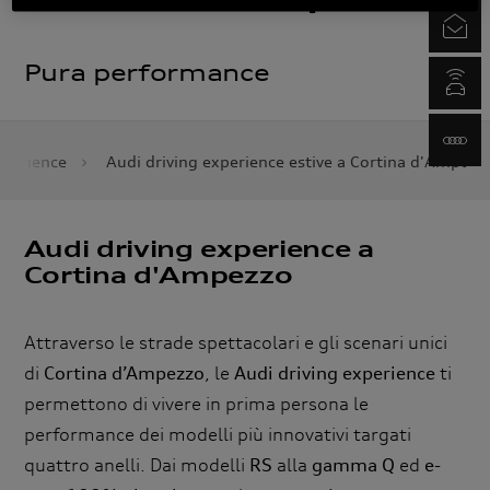
Newsletter
myAudi.com
www.audi.it
xperience
Audi driving experience estive a Cortina d'Ampezz
Audi driving experience a
Cortina d'Ampezzo
Attraverso le strade spettacolari e gli scenari unici
di
Cortina d’Ampezzo
, le
Audi driving experience
ti
permettono di vivere in prima persona le
performance dei modelli più innovativi targati
quattro anelli. Dai modelli
RS
alla
gamma Q
ed
e-