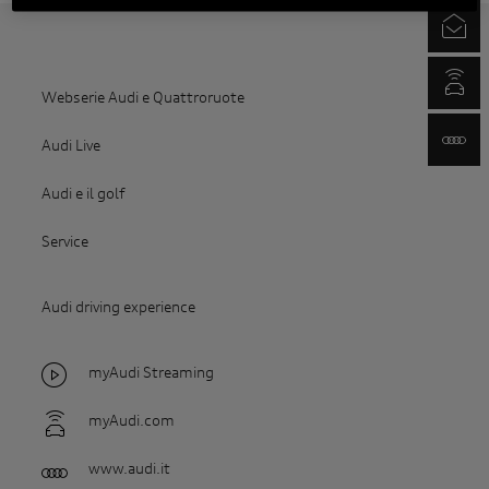
Newsletter
myAudi.com
Webserie Audi e Quattroruote
www.audi.it
Audi Live
Audi e il golf
Service
Audi driving experience
myAudi Streaming
myAudi.com
www.audi.it