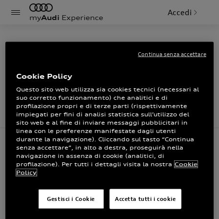
Accedi
my
Audi
Experience
Continua senza accettare
Cookie Policy
Questo sito web utilizza sia cookies tecnici (necessari al
La sua opinione è importante
suo corretto funzionamento) che analitici e di
profilazione propri e di terze parti (rispettivamente
impiegati per fini di analisi statistica sull’utilizzo del
sito web e al fine di inviare messaggi pubblicitari in
linea con le preferenze manifestate dagli utenti
Grazie per aver partecipato al nostro sondaggio.
durante la navigazione). Cliccando sul tasto “Continua
La invitiamo ad accedere al portale myAudi per
senza accettare”, in alto a destra, proseguirà nella
navigazione in assenza di cookie (analitici, di
rimanere aggiornato sulle novità e sui prossimi
profilazione). Per tutti i dettagli visita la nostra
Cookie
Policy
eventi targati Audi.
Registrati
Gestisci i Cookie
Accetta tutti i cookie