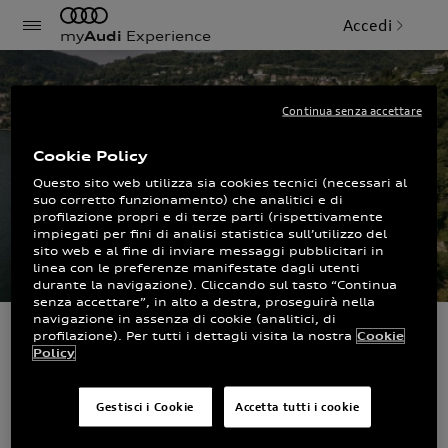
Accedi
my
Audi
Experience
Continua senza accettare
Cookie Policy
Questo sito web utilizza sia cookies tecnici (necessari al
suo corretto funzionamento) che analitici e di
profilazione propri e di terze parti (rispettivamente
impiegati per fini di analisi statistica sull’utilizzo del
sito web e al fine di inviare messaggi pubblicitari in
linea con le preferenze manifestate dagli utenti
durante la navigazione). Cliccando sul tasto “Continua
senza accettare”, in alto a destra, proseguirà nella
navigazione in assenza di cookie (analitici, di
profilazione). Per tutti i dettagli visita la nostra
Cookie
FuoriConcorso
Policy
Gestisci i Cookie
Accetta tutti i cookie
16-17 maggio, Villa Sucota