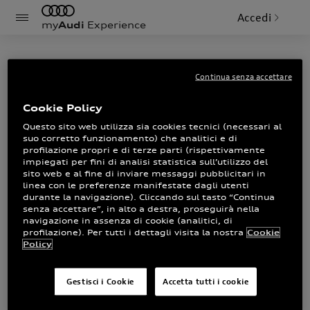
Accedi
my
Audi
Experience
Search
Continua senza accettare
Cookie Policy
Questo sito web utilizza sia cookies tecnici (necessari al
Cerca
suo corretto funzionamento) che analitici e di
profilazione propri e di terze parti (rispettivamente
Ordinamento
impiegati per fini di analisi statistica sull’utilizzo del
sito web e al fine di inviare messaggi pubblicitari in
linea con le preferenze manifestate dagli utenti
durante la navigazione). Cliccando sul tasto “Continua
Tag
senza accettare”, in alto a destra, proseguirà nella
navigazione in assenza di cookie (analitici, di
Audi Q3
profilazione). Per tutti i dettagli visita la nostra
Cookie
Policy
Nuova Audi Q3
Gestisci i Cookie
Accetta tutti i cookie
La terza generazione di Audi Q3