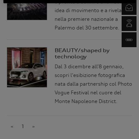
è pronta a definire una nuova
Newsletter
idea di movimento e a rivelarsi
nella premiere nazionale a
myAudi.com
Palermo del 30 settembre.
www.audi.it
BEAUTY/shaped by
technology
Dal 3 dicembre all’8 gennaio,
scopri l'esibizione fotografica
nata dalla partnership col Photo
Vogue Festival nel cuore del
Monte Napoleone District.
«
1
»