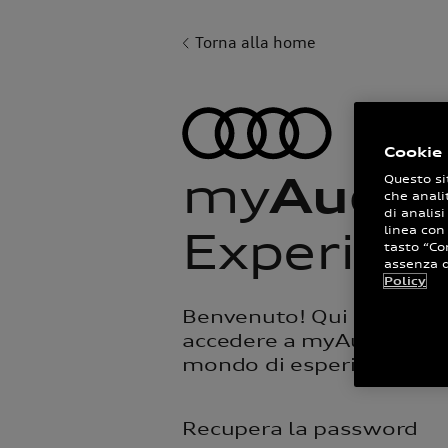
Torna alla home
Cookie 
my
Audi
Questo si
che anali
di analisi
Experien
linea con
tasto “Co
assenza di
Policy
Benvenuto! Qui puoi regis
accedere a myAudi Exper
mondo di esperienze e se
Recupera la password