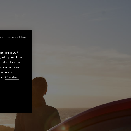
 senza accettare
ionamento)
ati per fini
blicitari in
iccando sul
ione in
ra
Cookie