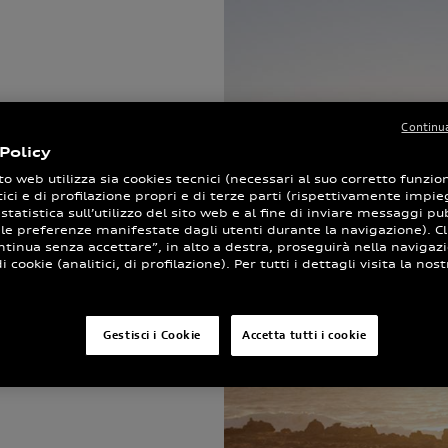
Continua
Policy
to web utilizza sia cookies tecnici (necessari al suo corretto funz
tici e di profilazione propri e di terze parti (rispettivamente impieg
 statistica sull’utilizzo del sito web e al fine di inviare messaggi pub
ce
 le preferenze manifestate dagli utenti durante la navigazione). Cl
ntinua senza accettare”, in alto a destra, proseguirà nella navigaz
 cookie (analitici, di profilazione). Per tutti i dettagli visita la nost
trarti e
Gestisci i Cookie
Accetta tutti i cookie
ience, un
rvizi.